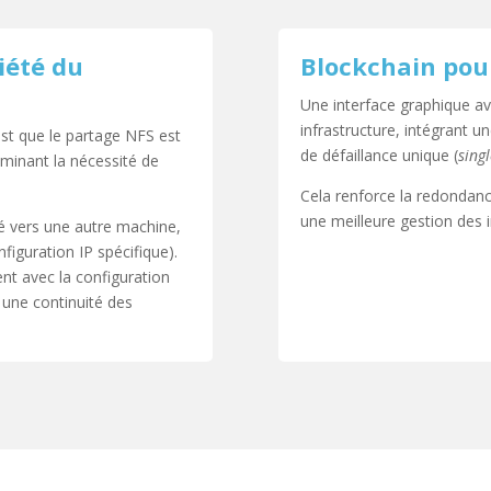
iété du
Blockchain pour
Une interface graphique a
infrastructure, intégrant u
st que le partage NFS est
de défaillance unique (
singl
iminant la nécessité de
Cela renforce la redondance
une meilleure gestion des i
é vers une autre machine,
nfiguration IP spécifique).
t avec la configuration
t une continuité des