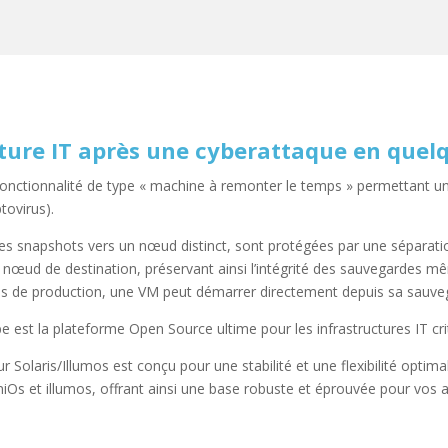
cture IT après une cyberattaque en quel
nctionnalité de type « machine à remonter le temps » permettant une
ptovirus).
es snapshots vers un nœud distinct, sont protégées par une séparation
e nœud de destination, préservant ainsi l’intégrité des sauvegardes 
 de production, une VM peut démarrer directement depuis sa sauveg
 est la plateforme Open Source ultime pour les infrastructures IT cri
 Solaris/Illumos est conçu pour une stabilité et une flexibilité optim
iOs et illumos, offrant ainsi une base robuste et éprouvée pour vos ap