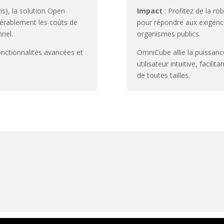
s), la solution Open
Impact
: Profitez de la ro
érablement les coûts de
pour répondre aux exigenc
nnel.
organismes publics.
onctionnalités avancées et
OmniCube allie la puissanc
utilisateur intuitive, facili
de toutes tailles.